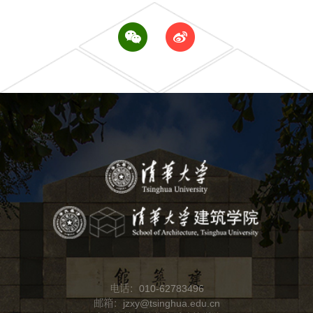
电话：010-62783496
邮箱：jzxy@tsinghua.edu.cn